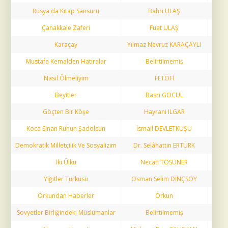
Rusya da Kitap Sansürü
Bahri ULAŞ
6
Çanakkale Zaferi
Fuat ULAŞ
7
Karaçay
Yılmaz Nevruz KARAÇAYLI
9
Mustafa Kemalden Hatıralar
Belirtilmemiş
10
Nasıl Ölmeliyim
FETÖFİ
11
Beyitler
Basri GOCUL
11
Göçten Bir Köşe
Hayrani ILGAR
12
Koca Sinan Ruhun Şadolsun
İsmail DEVLETKUŞU
14
Demokratik Milletçilik Ve Sosyalizim
Dr. Selâhattin ERTÜRK
18
İki Ülkü
Necati TOSUNER
23
Yiğitler Türküsü
Osman Selim DİNÇSOY
25
Orkundan Haberler
Orkun
26
Sovyetler Birliğindeki Müslümanlar
Belirtilmemiş
26