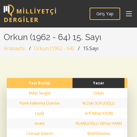
MILLIYETÇI
Giriş Yap
DERGILER
Orkun (1962 - 64) 15. Sayı
Anasayfa
Orkun (1962 - 64)
15.Sayı
Yazı Başlığı
Yazar
Sayf
Millet Sevgisi
Orkun
1
Planlı Kalkınma Üzerine
M.Zeki SOFUOĞLU
2
Leylâ
Arif Nihat AYDIN
3
Anam
YILANLIOĞLU Yılmaz HAKKI
4
Cemaat Sistemi
Belirtilmemiş
5