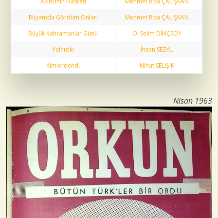
Akıncının Hasreti
Mehmet Rıza ÇALIŞKAN
27
Rüyamda Gördüm Onları
Mehmet Rıza ÇALIŞKAN
27
Büyük Kahramanlar Günü
O. Selim DİNÇSOY
28
Yalnızlık
İhsan SEZAL
29
Kimlerdendi
Nihat SELIŞIK
29
Nisan 1963