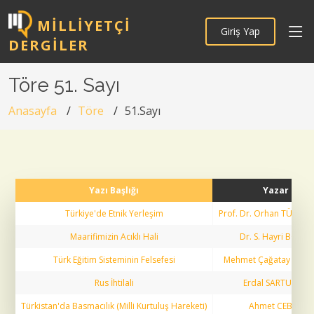
MILLIYETÇI
Giriş Yap
DERGILER
Töre 51. Sayı
Anasayfa
Töre
51.Sayı
Yazı Başlığı
Yazar
Türkiye'de Etnik Yerleşim
Prof. Dr. Orhan TÜRK
Maarifimizin Acıklı Hali
Dr. S. Hayri BOLAY
Türk Eğitim Sisteminin Felsefesi
Mehmet Çağatay ÖZD
Rus İhtilali
Erdal SARTUGAN
Türkistan'da Basmacılık (Milli Kurtuluş Hareketi)
Ahmet CEBECİ